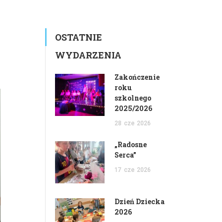
OSTATNIE
WYDARZENIA
Zakończenie
roku
szkolnego
2025/2026
28
cze
2026
„Radosne
Serca”
17
cze
2026
Dzień Dziecka
2026