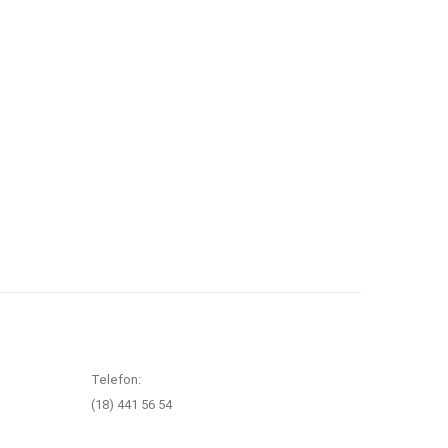
Telefon:
(18) 441 56 54
0