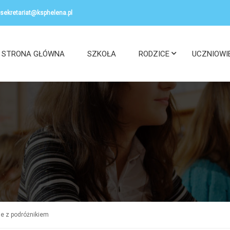
sekretariat@ksphelena.pl
STRONA GŁÓWNA
SZKOŁA
RODZICE
UCZNIOWI
ie z podróżnikiem