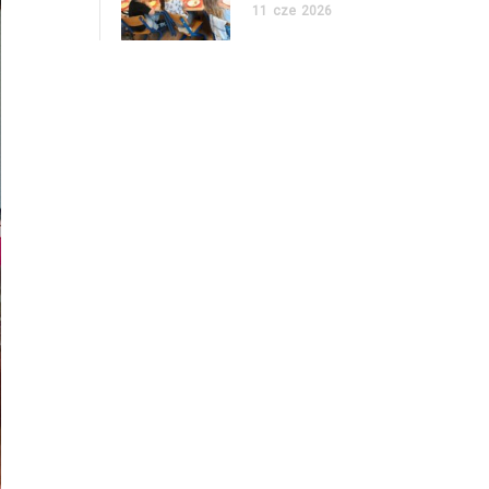
11
cze
2026