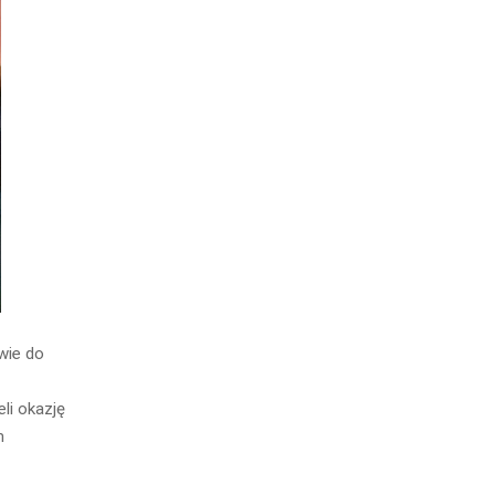
wie do
li okazję
m